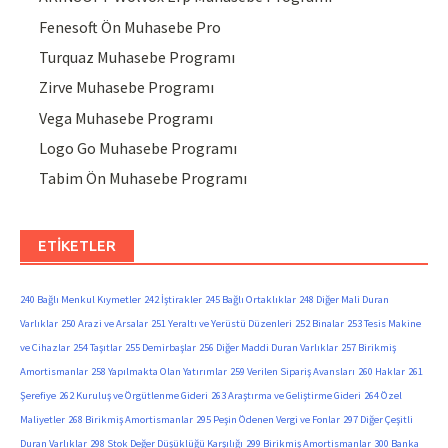
Fenesoft Ön Muhasebe Pro
Turquaz Muhasebe Programı
Zirve Muhasebe Programı
Vega Muhasebe Programı
Logo Go Muhasebe Programı
Tabim Ön Muhasebe Programı
ETIKETLER
240 Bağlı Menkul Kıymetler
242 İştirakler
245 Bağlı Ortaklıklar
248 Diğer Mali Duran
Varlıklar
250 Arazi ve Arsalar
251 Yeraltı ve Yerüstü Düzenleri
252 Binalar
253 Tesis Makine
ve Cihazlar
254 Taşıtlar
255 Demirbaşlar
256 Diğer Maddi Duran Varlıklar
257 Birikmiş
Amortismanlar
258 Yapılmakta Olan Yatırımlar
259 Verilen Sipariş Avansları
260 Haklar
261
Şerefiye
262 Kuruluş ve Örgütlenme Gideri
263 Araştırma ve Geliştirme Gideri
264 Özel
Maliyetler
268 Birikmiş Amortismanlar
295 Peşin Ödenen Vergi ve Fonlar
297 Diğer Çeşitli
Duran Varlıklar
298 Stok Değer Düşüklüğü Karşılığı
299 Birikmiş Amortismanlar
300 Banka