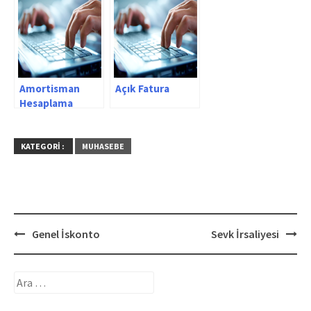
Amortisman
Açık Fatura
Hesaplama
Yöntemleri
KATEGORI :
MUHASEBE
Post
Genel İskonto
Sevk İrsaliyesi
navigation
Arama: