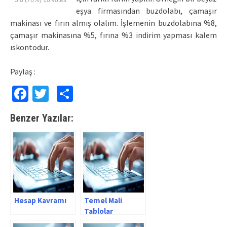
3.8
(76%)
10
votes
eşya firmasından buzdolabı, çamaşır
makinası ve fırın almış olalım. İşlemenin buzdolabına %8,
çamaşır makinasına %5, fırına %3 indirim yapması kalem
ıskontodur.
Paylaş :
Facebook
Twitter
Paylaş
Benzer Yazılar:
Hesap Kavramı
Temel Mali
Tablolar