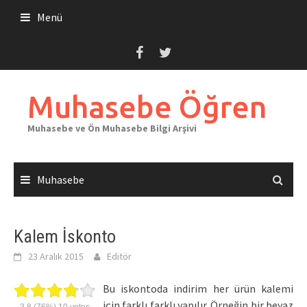
Skip
Menü
to
content
Muhasebe Öğren
Muhasebe ve Ön Muhasebe Bilgi Arşivi
Muhasebe
Kalem İskonto
23 Aralık 2015
Editör
Bu iskontoda indirim her ürün kalemi
için farklı farklı yapılır. Örneğin bir beyaz