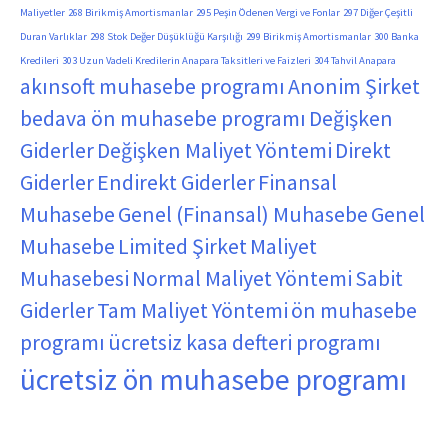
Maliyetler
268 Birikmiş Amortismanlar
295 Peşin Ödenen Vergi ve Fonlar
297 Diğer Çeşitli
Duran Varlıklar
298 Stok Değer Düşüklüğü Karşılığı
299 Birikmiş Amortismanlar
300 Banka
Kredileri
303 Uzun Vadeli Kredilerin Anapara Taksitleri ve Faizleri
304 Tahvil Anapara
akınsoft muhasebe programı
Anonim Şirket
bedava ön muhasebe programı
Değişken
Giderler
Değişken Maliyet Yöntemi
Direkt
Giderler
Endirekt Giderler
Finansal
Muhasebe
Genel (Finansal) Muhasebe
Genel
Muhasebe
Limited Şirket
Maliyet
Muhasebesi
Normal Maliyet Yöntemi
Sabit
Giderler
Tam Maliyet Yöntemi
ön muhasebe
programı
ücretsiz kasa defteri programı
ücretsiz ön muhasebe programı