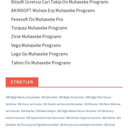
Bilsoft Ücretsiz Cari Takip Ön Muhasebe Programı
AKINSOFT Wolvox Erp Muhasebe Programı
Fenesoft Ön Muhasebe Pro
Turquaz Muhasebe Programı
Zirve Muhasebe Programı
Vega Muhasebe Programı
Logo Go Muhasebe Programı
Tabim Ön Muhasebe Programı
ETIKETLER
240 Bağlı Menkul Kıymetler
242 İştirakler
245 Bağlı Ortaklıklar
248 Diğer Mali Duran
Varlıklar
250 Arazi ve Arsalar
251 Yeraltı ve Yerüstü Düzenleri
252 Binalar
253 Tesis Makine
ve Cihazlar
254 Taşıtlar
255 Demirbaşlar
256 Diğer Maddi Duran Varlıklar
257 Birikmiş
Amortismanlar
258 Yapılmakta Olan Yatırımlar
259 Verilen Sipariş Avansları
260 Haklar
261
Şerefiye
262 Kuruluş ve Örgütlenme Gideri
263 Araştırma ve Geliştirme Gideri
264 Özel