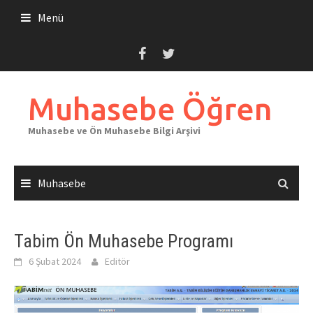
Skip
Menü
to
content
Muhasebe Öğren
Muhasebe ve Ön Muhasebe Bilgi Arşivi
Muhasebe
Tabim Ön Muhasebe Programı
6 Şubat 2024
Editör