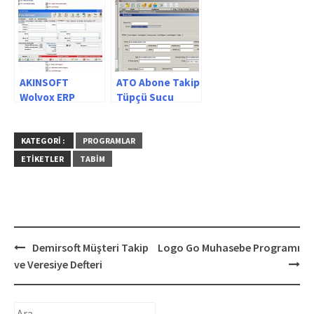
AKINSOFT
ATO Abone Takip
Wolvox ERP
Tüpçü Sucu
Programı
KATEGORI :
PROGRAMLAR
ETIKETLER
TABIM
Post
Demirsoft Müşteri Takip
Logo Go Muhasebe Programı
navigation
ve Veresiye Defteri
Arama: