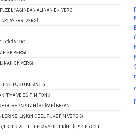
FÜZEL YAĞINDAN ALINAN EK VERGİ
LARI ASGARİ VERGİ
EÇİCİ VERGİ
AN EK VERGİ
INAN EK VERGİ
LEME FONU KESİNTİSİ
ANITMA VE EĞİTİM FONU
İNE GÖRE YAPILAN İHTİYARİ BEYAN
ERİNE İLİŞKİN ÖZEL TÜKETİM VERGİSİ
EÇEKLER VE TÜTÜN MAMÜLLERİNE İLİŞKİN ÖZEL