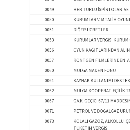
0049
HER TÜRLÜ İSPİRTOLAR VE 
0050
KURUMLAR V. M.TALİH OYUN
0051
DİĞER ÜCRETLER
0053
KURUMLAR VERGİSİ KURUM G
0056
OYUN KAĞITLARINDAN ALIN
0057
RÖNTGEN FİLMLERİNDEN AL
0060
MÜLGA MADEN FONU
0061
KAYNAK KULLANIMI DESTEK
0062
MÜLGA KOOPERATİFÇİLİK T
0067
G.V.K. GEÇİCİ 67/11 MADDES
0071
PETROL VE DOĞALGAZ ÜRÜNL
0073
KOLALI GAZOZ, ALKOLLÜ İÇ
TÜKETİM VERGİSİ