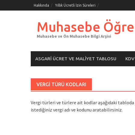
Skip
Hakkında
Yıllık Ücretli İzin Süreleri
to
content
Muhasebe Öğre
Muhasebe ve Ön Muhasebe Bilgi Arşivi
ASGARI ÜCRET VE MALIYET TABLOSU
KDV
VERGI TÜRÜ KODLARI
Vergi türleri ve türlere ait kodlar aşağıdaki tablod
istediğiniz vergi adı ve kodunu aratabilirsiniz.