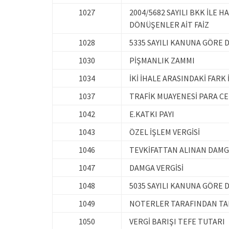
1027
2004/5682 SAYILI BKK İLE
DÖNÜŞENLER AİT FAİZ
1028
5335 SAYILI KANUNA GÖRE 
1030
PİŞMANLIK ZAMMI
1034
İKİ İHALE ARASINDAKİ FARK 
1037
TRAFİK MUAYENESİ PARA C
1042
E.KATKI PAYI
1043
ÖZEL İŞLEM VERGİSİ
1046
TEVKİFATTAN ALINAN DAMGA
1047
DAMGA VERGİSİ
1048
5035 SAYILI KANUNA GÖRE 
1049
NOTERLER TARAFINDAN TAH
1050
VERGİ BARIŞI TEFE TUTARI