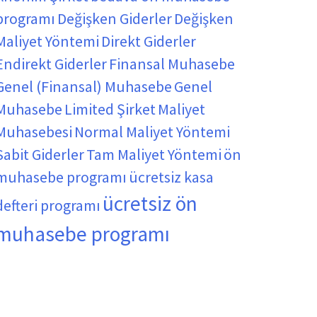
programı
Değişken Giderler
Değişken
Maliyet Yöntemi
Direkt Giderler
Endirekt Giderler
Finansal Muhasebe
Genel (Finansal) Muhasebe
Genel
Muhasebe
Limited Şirket
Maliyet
Muhasebesi
Normal Maliyet Yöntemi
Sabit Giderler
Tam Maliyet Yöntemi
ön
muhasebe programı
ücretsiz kasa
ücretsiz ön
defteri programı
muhasebe programı