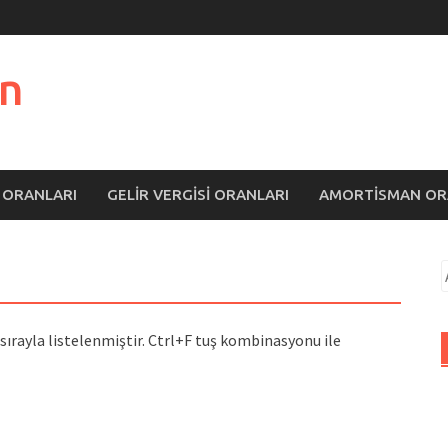
n
 ORANLARI
GELIR VERGISI ORANLARI
AMORTISMAN OR
A
a sırayla listelenmiştir. Ctrl+F tuş kombinasyonu ile