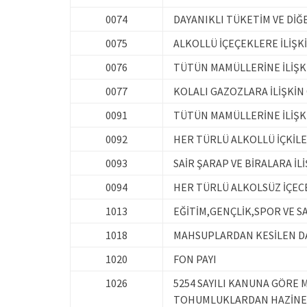
0074
DAYANIKLI TÜKETİM VE DİĞ
0075
ALKOLLÜ İÇEÇEKLERE İLİŞK
0076
TÜTÜN MAMÜLLERİNE İLİŞKİ
0077
KOLALI GAZOZLARA İLİŞKİN
0091
TÜTÜN MAMÜLLERİNE İLİŞKİ
0092
HER TÜRLÜ ALKOLLÜ İÇKİLER
0093
SAİR ŞARAP VE BİRALARA İLİ
0094
HER TÜRLÜ ALKOLSÜZ İÇEC
1013
EĞİTİM,GENÇLİK,SPOR VE S
1018
MAHSUPLARDAN KESİLEN DA
1020
FON PAYI
1026
5254 SAYILI KANUNA GÖRE 
TOHUMLUKLARDAN HAZİNE 