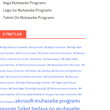
Vega Muhasebe Programı
Logo Go Muhasebe Programı
Tabim Ön Muhasebe Programı
ETIKETLER
40 Bağlı Menkul Kıymetler
242 İştirakler
245 Bağlı Ortaklıklar
248 Diğer Mali
uran Varlıklar
250 Arazi ve Arsalar
251 Yeraltı ve Yerüstü Düzenleri
252 Binalar
53 Tesis Makine ve Cihazlar
254 Taşıtlar
255 Demirbaşlar
256 Diğer Maddi
uran Varlıklar
257 Birikmiş Amortismanlar
258 Yapılmakta Olan Yatırımlar
259
erilen Sipariş Avansları
260 Haklar
261 Şerefiye
262 Kuruluş ve Örgütlenme
ideri
263 Araştırma ve Geliştirme Gideri
264 Özel Maliyetler
268 Birikmiş
mortismanlar
295 Peşin Ödenen Vergi ve Fonlar
297 Diğer Çeşitli Duran
arlıklar
298 Stok Değer Düşüklüğü Karşılığı
299 Birikmiş Amortismanlar
300
anka Kredileri
303 Uzun Vadeli Kredilerin Anapara Taksitleri ve Faizleri
304
akınsoft muhasebe programı
ahvil Anapara
Anonim Şirket
bedava ön muhasebe