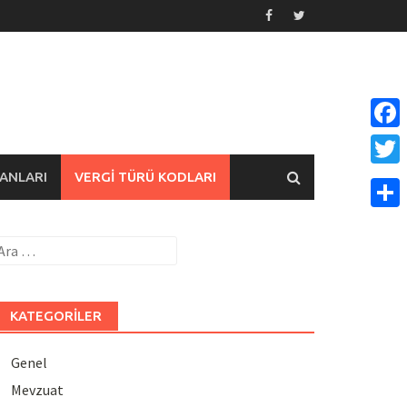
Face
ANLARI
VERGI TÜRÜ KODLARI
Twitt
Payla
rama:
KATEGORILER
Genel
Mevzuat