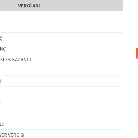
VERGİ ADI
İ
R)
ANÇ
SLEK KAZANCI
I
I
NC
ER VERGİSİ