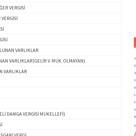
ER VERGİSİ
 VERGİSİ
Sİ
GİSİ
OLUNAN VARLIKLAR
2
NAN VARLIKLAR(GELİR V. MÜK. OLMAYAN)
D
N VARLIKLAR
2
D
V
G
A
V
Lİ DAMGA VERGİSİ MÜKELLEFİ)
B
İ
T
ASGARİ VERGİ