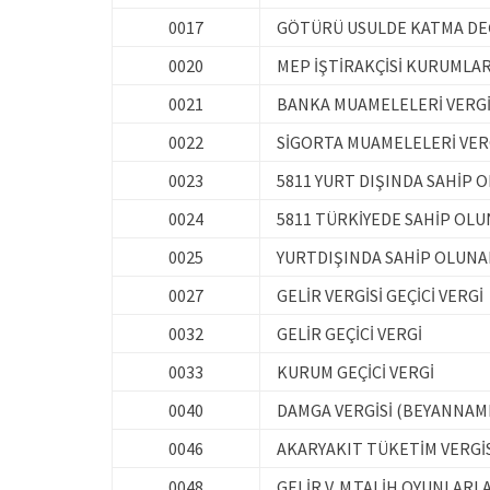
0017
GÖTÜRÜ USULDE KATMA DEĞ
0020
MEP İŞTİRAKÇİSİ KURUMLAR
0021
BANKA MUAMELELERİ VERGİ
0022
SİGORTA MUAMELELERİ VER
0023
5811 YURT DIŞINDA SAHİP 
0024
5811 TÜRKİYEDE SAHİP OLU
0025
YURTDIŞINDA SAHİP OLUNA
0027
GELİR VERGİSİ GEÇİCİ VERGİ
0032
GELİR GEÇİCİ VERGİ
0033
KURUM GEÇİCİ VERGİ
0040
DAMGA VERGİSİ (BEYANNAME
0046
AKARYAKIT TÜKETİM VERGİS
0048
GELİR V. M.TALİH OYUNLARI 