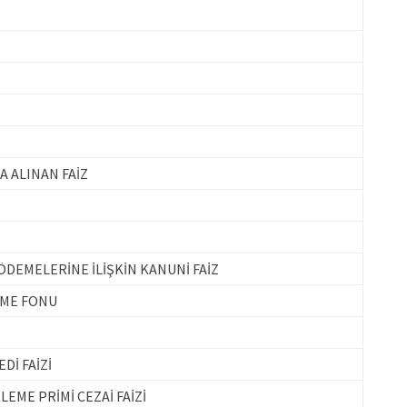
A ALINAN FAİZ
DEMELERİNE İLİŞKİN KANUNİ FAİZ
EME FONU
Dİ FAİZİ
EME PRİMİ CEZAİ FAİZİ