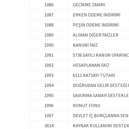
1086
GECİKME ZAMMI
1087
ERKEN ÖDEME İNDİRİMİ
1088
PEŞİN ÖDEME İNDİRİMİ
1089
ALINAN DİĞER FAİZLER
1090
KANUNİ FAİZ
1091
5736 SAYILI KANUN UYARINC
1092
HESAPLANAN FAİZ
1093
6111 KATSAYI TUTARI
1094
DOĞRUDAN GELİR DESTEĞİ Ö
1095
SAVUNMA SANAYİ DESTEKL
1096
KONUT FONU
1097
DEVLET İÇ BORÇLANMA SENE
3024
KAYNAK KULLANIMI DESTEKL