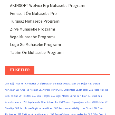
AKINSOFT Wolvox Erp Muhasebe Programı
Fenesoft Ön Muhasebe Pro
Turquaz Muhasebe Programı
Zirve Muhasebe Programı
Vega Muhasebe Programı
Logo Go Muhasebe Programı
Tabim Ön Muhasebe Programı
ETIKETLER
240 Bağlı Menkul Kıymetler
242 İştirakler
245 Bağlı Ortaklıklar
248 Diğer Mali Duran
Varlıklar
250 Arazi ve Arsalar
251 Yeraltı ve Yerüstü Düzenleri
252 Binalar
253 Tesis Makine
ve Cihazlar
254 Taşıtlar
255 Demirbaşlar
256 Diğer Maddi Duran Varlıklar
257 Birikmiş
Amortismanlar
258 Yapılmakta Olan Yatırımlar
259 Verilen Sipariş Avansları
260 Haklar
261
Şerefiye
262 Kuruluş ve Örgütlenme Gideri
263 Araştırma ve Geliştirme Gideri
264 Özel
Maliyetler
268 Birikmiş Amortismanlar
295 Peşin Ödenen Vergi ve Fonlar
297 Diğer Çeşitli