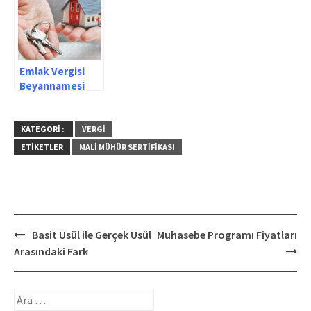
Emlak Vergisi
Beyannamesi
KATEGORI :
VERGI
ETIKETLER
MALI MÜHÜR SERTIFIKASI
Post
Basit Usül ile Gerçek Usül
Muhasebe Programı Fiyatları
navigation
Arasındaki Fark
Arama: