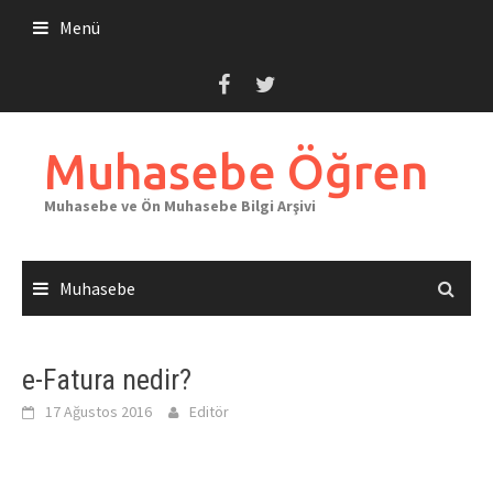
Skip
Menü
to
content
Muhasebe Öğren
Muhasebe ve Ön Muhasebe Bilgi Arşivi
Muhasebe
e-Fatura nedir?
17 Ağustos 2016
Editör