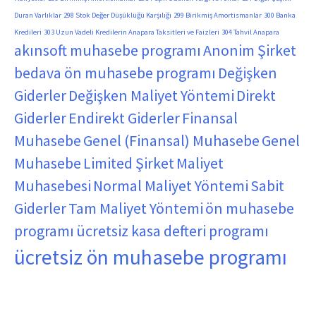
Duran Varlıklar
298 Stok Değer Düşüklüğü Karşılığı
299 Birikmiş Amortismanlar
300 Banka
Kredileri
303 Uzun Vadeli Kredilerin Anapara Taksitleri ve Faizleri
304 Tahvil Anapara
akınsoft muhasebe programı
Anonim Şirket
bedava ön muhasebe programı
Değişken
Giderler
Değişken Maliyet Yöntemi
Direkt
Giderler
Endirekt Giderler
Finansal
Muhasebe
Genel (Finansal) Muhasebe
Genel
Muhasebe
Limited Şirket
Maliyet
Muhasebesi
Normal Maliyet Yöntemi
Sabit
Giderler
Tam Maliyet Yöntemi
ön muhasebe
programı
ücretsiz kasa defteri programı
ücretsiz ön muhasebe programı