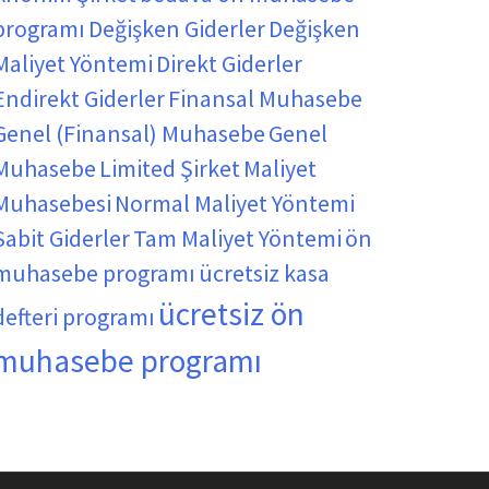
programı
Değişken Giderler
Değişken
Maliyet Yöntemi
Direkt Giderler
Endirekt Giderler
Finansal Muhasebe
Genel (Finansal) Muhasebe
Genel
Muhasebe
Limited Şirket
Maliyet
Muhasebesi
Normal Maliyet Yöntemi
Sabit Giderler
Tam Maliyet Yöntemi
ön
muhasebe programı
ücretsiz kasa
ücretsiz ön
defteri programı
muhasebe programı