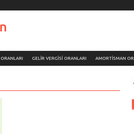
n
 ORANLARI
GELIR VERGISI ORANLARI
AMORTISMAN OR
A