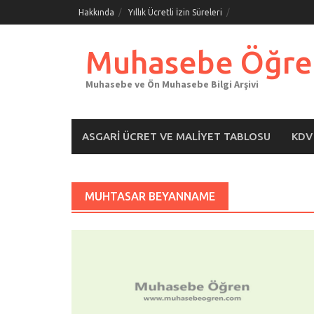
Skip
Hakkında
Yıllık Ücretli İzin Süreleri
to
content
Muhasebe Öğre
Muhasebe ve Ön Muhasebe Bilgi Arşivi
ASGARI ÜCRET VE MALIYET TABLOSU
KDV
MUHTASAR BEYANNAME