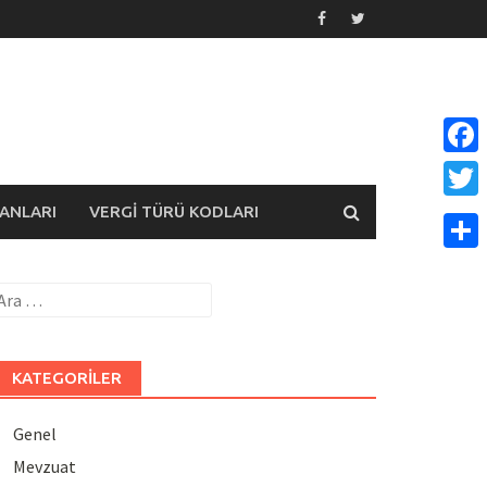
Face
ANLARI
VERGI TÜRÜ KODLARI
Twitt
Payla
rama:
KATEGORILER
Genel
Mevzuat