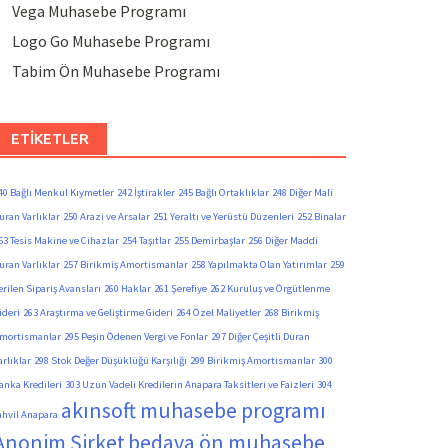
Vega Muhasebe Programı
Logo Go Muhasebe Programı
Tabim Ön Muhasebe Programı
ETIKETLER
40 Bağlı Menkul Kıymetler
242 İştirakler
245 Bağlı Ortaklıklar
248 Diğer Mali
uran Varlıklar
250 Arazi ve Arsalar
251 Yeraltı ve Yerüstü Düzenleri
252 Binalar
53 Tesis Makine ve Cihazlar
254 Taşıtlar
255 Demirbaşlar
256 Diğer Maddi
uran Varlıklar
257 Birikmiş Amortismanlar
258 Yapılmakta Olan Yatırımlar
259
erilen Sipariş Avansları
260 Haklar
261 Şerefiye
262 Kuruluş ve Örgütlenme
ideri
263 Araştırma ve Geliştirme Gideri
264 Özel Maliyetler
268 Birikmiş
mortismanlar
295 Peşin Ödenen Vergi ve Fonlar
297 Diğer Çeşitli Duran
arlıklar
298 Stok Değer Düşüklüğü Karşılığı
299 Birikmiş Amortismanlar
300
anka Kredileri
303 Uzun Vadeli Kredilerin Anapara Taksitleri ve Faizleri
304
akınsoft muhasebe programı
ahvil Anapara
Anonim Şirket
bedava ön muhasebe