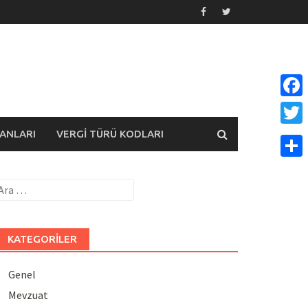
Face
ANLARI
VERGI TÜRÜ KODLARI
Twitt
Payla
rama:
KATEGORILER
Genel
Mevzuat