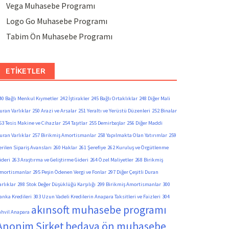
Vega Muhasebe Programı
Logo Go Muhasebe Programı
Tabim Ön Muhasebe Programı
ETIKETLER
40 Bağlı Menkul Kıymetler
242 İştirakler
245 Bağlı Ortaklıklar
248 Diğer Mali
uran Varlıklar
250 Arazi ve Arsalar
251 Yeraltı ve Yerüstü Düzenleri
252 Binalar
53 Tesis Makine ve Cihazlar
254 Taşıtlar
255 Demirbaşlar
256 Diğer Maddi
uran Varlıklar
257 Birikmiş Amortismanlar
258 Yapılmakta Olan Yatırımlar
259
erilen Sipariş Avansları
260 Haklar
261 Şerefiye
262 Kuruluş ve Örgütlenme
ideri
263 Araştırma ve Geliştirme Gideri
264 Özel Maliyetler
268 Birikmiş
mortismanlar
295 Peşin Ödenen Vergi ve Fonlar
297 Diğer Çeşitli Duran
arlıklar
298 Stok Değer Düşüklüğü Karşılığı
299 Birikmiş Amortismanlar
300
anka Kredileri
303 Uzun Vadeli Kredilerin Anapara Taksitleri ve Faizleri
304
akınsoft muhasebe programı
ahvil Anapara
Anonim Şirket
bedava ön muhasebe