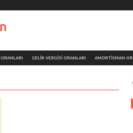
n
 ORANLARI
GELIR VERGISI ORANLARI
AMORTISMAN OR
A