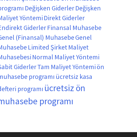
programı
Değişken Giderler
Değişken
Maliyet Yöntemi
Direkt Giderler
Endirekt Giderler
Finansal Muhasebe
Genel (Finansal) Muhasebe
Genel
Muhasebe
Limited Şirket
Maliyet
Muhasebesi
Normal Maliyet Yöntemi
Sabit Giderler
Tam Maliyet Yöntemi
ön
muhasebe programı
ücretsiz kasa
ücretsiz ön
defteri programı
muhasebe programı