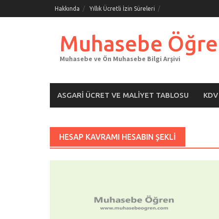
Skip
Hakkında
Yıllık Ücretli İzin Süreleri
to
content
Muhasebe Öğre
Muhasebe ve Ön Muhasebe Bilgi Arşivi
ASGARI ÜCRET VE MALIYET TABLOSU
KDV
HESAP KAVRAMI HESABIN ŞEKLI