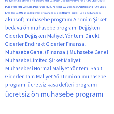
Maliyetler
268 Birikmiş Amortismanlar
295 Peşin Ödenen Vergi ve Fonlar
297 Diğer Çeşitli
Duran Varlıklar
298 Stok Değer Düşüklüğü Karşılığı
299 Birikmiş Amortismanlar
300 Banka
Kredileri
303 Uzun Vadeli Kredilerin Anapara Taksitleri ve Faizleri
304 Tahvil Anapara
akınsoft muhasebe programı
Anonim Şirket
bedava ön muhasebe programı
Değişken
Giderler
Değişken Maliyet Yöntemi
Direkt
Giderler
Endirekt Giderler
Finansal
Muhasebe
Genel (Finansal) Muhasebe
Genel
Muhasebe
Limited Şirket
Maliyet
Muhasebesi
Normal Maliyet Yöntemi
Sabit
Giderler
Tam Maliyet Yöntemi
ön muhasebe
programı
ücretsiz kasa defteri programı
ücretsiz ön muhasebe programı