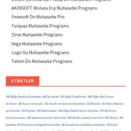
AKINSOFT Wolvox Erp Muhasebe Programı
Fenesoft Ön Muhasebe Pro
Turquaz Muhasebe Programı
Zirve Muhasebe Programı
Vega Muhasebe Programı
Logo Go Muhasebe Programı
Tabim Ön Muhasebe Programı
ETIKETLER
240 Bağlı Menkul Kıymetler
242 İştirakler
245 Bağlı Ortaklıklar
248 Diğer Mali Duran
Varlıklar
250 Arazi ve Arsalar
251 Yeraltı ve Yerüstü Düzenleri
252 Binalar
253 Tesis Makine
ve Cihazlar
254 Taşıtlar
255 Demirbaşlar
256 Diğer Maddi Duran Varlıklar
257 Birikmiş
Amortismanlar
258 Yapılmakta Olan Yatırımlar
259 Verilen Sipariş Avansları
260 Haklar
261
Şerefiye
262 Kuruluş ve Örgütlenme Gideri
263 Araştırma ve Geliştirme Gideri
264 Özel