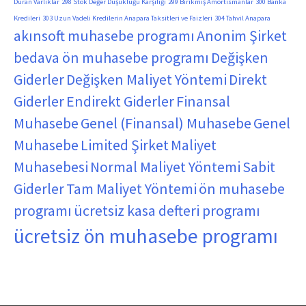
Duran Varlıklar
298 Stok Değer Düşüklüğü Karşılığı
299 Birikmiş Amortismanlar
300 Banka
Kredileri
303 Uzun Vadeli Kredilerin Anapara Taksitleri ve Faizleri
304 Tahvil Anapara
akınsoft muhasebe programı
Anonim Şirket
bedava ön muhasebe programı
Değişken
Giderler
Değişken Maliyet Yöntemi
Direkt
Giderler
Endirekt Giderler
Finansal
Muhasebe
Genel (Finansal) Muhasebe
Genel
Muhasebe
Limited Şirket
Maliyet
Muhasebesi
Normal Maliyet Yöntemi
Sabit
Giderler
Tam Maliyet Yöntemi
ön muhasebe
programı
ücretsiz kasa defteri programı
ücretsiz ön muhasebe programı