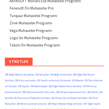
AKINSOFT Wolvox Erp Muhasebe Programı
Fenesoft Ön Muhasebe Pro
Turquaz Muhasebe Programı
Zirve Muhasebe Programı
Vega Muhasebe Programı
Logo Go Muhasebe Programı
Tabim Ön Muhasebe Programı
ETIKETLER
240 Bağlı Menkul Kıymetler
242 İştirakler
245 Bağlı Ortaklıklar
248 Diğer Mali Duran
Varlıklar
250 Arazi ve Arsalar
251 Yeraltı ve Yerüstü Düzenleri
252 Binalar
253 Tesis Makine
ve Cihazlar
254 Taşıtlar
255 Demirbaşlar
256 Diğer Maddi Duran Varlıklar
257 Birikmiş
Amortismanlar
258 Yapılmakta Olan Yatırımlar
259 Verilen Sipariş Avansları
260 Haklar
261
Şerefiye
262 Kuruluş ve Örgütlenme Gideri
263 Araştırma ve Geliştirme Gideri
264 Özel
Maliyetler
268 Birikmiş Amortismanlar
295 Peşin Ödenen Vergi ve Fonlar
297 Diğer Çeşitli