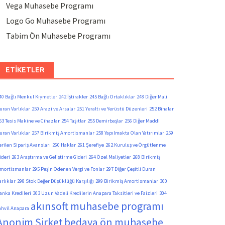
Vega Muhasebe Programı
Logo Go Muhasebe Programı
Tabim Ön Muhasebe Programı
ETIKETLER
40 Bağlı Menkul Kıymetler
242 İştirakler
245 Bağlı Ortaklıklar
248 Diğer Mali
uran Varlıklar
250 Arazi ve Arsalar
251 Yeraltı ve Yerüstü Düzenleri
252 Binalar
53 Tesis Makine ve Cihazlar
254 Taşıtlar
255 Demirbaşlar
256 Diğer Maddi
uran Varlıklar
257 Birikmiş Amortismanlar
258 Yapılmakta Olan Yatırımlar
259
erilen Sipariş Avansları
260 Haklar
261 Şerefiye
262 Kuruluş ve Örgütlenme
ideri
263 Araştırma ve Geliştirme Gideri
264 Özel Maliyetler
268 Birikmiş
mortismanlar
295 Peşin Ödenen Vergi ve Fonlar
297 Diğer Çeşitli Duran
arlıklar
298 Stok Değer Düşüklüğü Karşılığı
299 Birikmiş Amortismanlar
300
anka Kredileri
303 Uzun Vadeli Kredilerin Anapara Taksitleri ve Faizleri
304
akınsoft muhasebe programı
ahvil Anapara
Anonim Şirket
bedava ön muhasebe