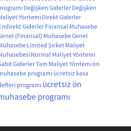
programı
Değişken Giderler
Değişken
Maliyet Yöntemi
Direkt Giderler
Endirekt Giderler
Finansal Muhasebe
Genel (Finansal) Muhasebe
Genel
Muhasebe
Limited Şirket
Maliyet
Muhasebesi
Normal Maliyet Yöntemi
Sabit Giderler
Tam Maliyet Yöntemi
ön
muhasebe programı
ücretsiz kasa
ücretsiz ön
defteri programı
muhasebe programı