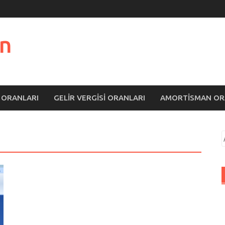
n
 ORANLARI
GELIR VERGISI ORANLARI
AMORTISMAN OR
A