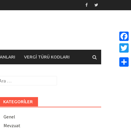
Face
ANLARI
VERGI TÜRÜ KODLARI
Twitt
Payla
rama:
KATEGORILER
Genel
Mevzuat