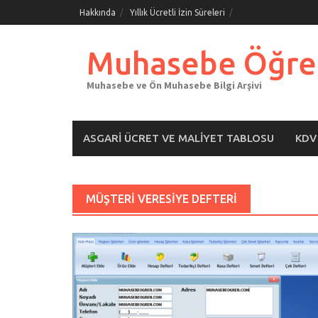
Skip
Hakkında
Yıllık Ücretli İzin Süreleri
to
content
Muhasebe Öğre
Muhasebe ve Ön Muhasebe Bilgi Arşivi
ASGARI ÜCRET VE MALIYET TABLOSU
KDV
MÜŞTERI VERESIYE DEFTERI