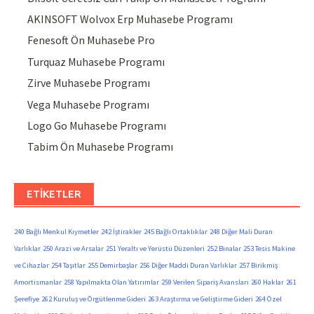
AKINSOFT Wolvox Erp Muhasebe Programı
Fenesoft Ön Muhasebe Pro
Turquaz Muhasebe Programı
Zirve Muhasebe Programı
Vega Muhasebe Programı
Logo Go Muhasebe Programı
Tabim Ön Muhasebe Programı
ETIKETLER
240 Bağlı Menkul Kıymetler
242 İştirakler
245 Bağlı Ortaklıklar
248 Diğer Mali Duran
Varlıklar
250 Arazi ve Arsalar
251 Yeraltı ve Yerüstü Düzenleri
252 Binalar
253 Tesis Makine
ve Cihazlar
254 Taşıtlar
255 Demirbaşlar
256 Diğer Maddi Duran Varlıklar
257 Birikmiş
Amortismanlar
258 Yapılmakta Olan Yatırımlar
259 Verilen Sipariş Avansları
260 Haklar
261
Şerefiye
262 Kuruluş ve Örgütlenme Gideri
263 Araştırma ve Geliştirme Gideri
264 Özel