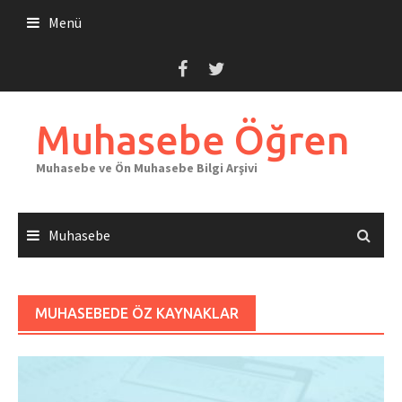
Skip
Menü
to
content
Muhasebe Öğren
Muhasebe ve Ön Muhasebe Bilgi Arşivi
Muhasebe
MUHASEBEDE ÖZ KAYNAKLAR