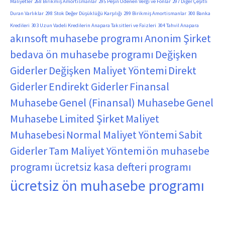
Maliyetler
268 Birikmiş Amortismanlar
295 Peşin Ödenen Vergi ve Fonlar
297 Diğer Çeşitli
Duran Varlıklar
298 Stok Değer Düşüklüğü Karşılığı
299 Birikmiş Amortismanlar
300 Banka
Kredileri
303 Uzun Vadeli Kredilerin Anapara Taksitleri ve Faizleri
304 Tahvil Anapara
akınsoft muhasebe programı
Anonim Şirket
bedava ön muhasebe programı
Değişken
Giderler
Değişken Maliyet Yöntemi
Direkt
Giderler
Endirekt Giderler
Finansal
Muhasebe
Genel (Finansal) Muhasebe
Genel
Muhasebe
Limited Şirket
Maliyet
Muhasebesi
Normal Maliyet Yöntemi
Sabit
Giderler
Tam Maliyet Yöntemi
ön muhasebe
programı
ücretsiz kasa defteri programı
ücretsiz ön muhasebe programı