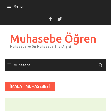
Skip
Menü
to
content
Muhasebe Öğren
Muhasebe ve Ön Muhasebe Bilgi Arşivi
Muhasebe
İMALAT MUHASEBESI