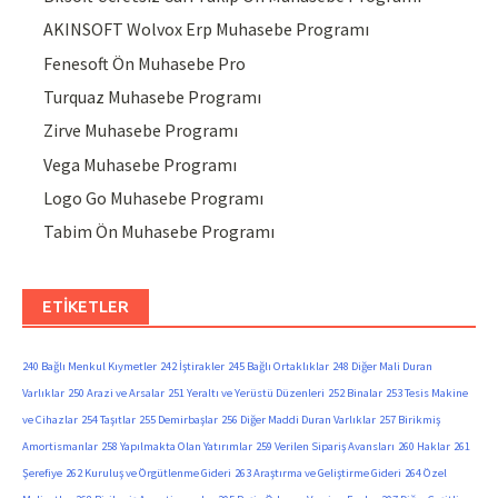
AKINSOFT Wolvox Erp Muhasebe Programı
Fenesoft Ön Muhasebe Pro
Turquaz Muhasebe Programı
Zirve Muhasebe Programı
Vega Muhasebe Programı
Logo Go Muhasebe Programı
Tabim Ön Muhasebe Programı
ETIKETLER
240 Bağlı Menkul Kıymetler
242 İştirakler
245 Bağlı Ortaklıklar
248 Diğer Mali Duran
Varlıklar
250 Arazi ve Arsalar
251 Yeraltı ve Yerüstü Düzenleri
252 Binalar
253 Tesis Makine
ve Cihazlar
254 Taşıtlar
255 Demirbaşlar
256 Diğer Maddi Duran Varlıklar
257 Birikmiş
Amortismanlar
258 Yapılmakta Olan Yatırımlar
259 Verilen Sipariş Avansları
260 Haklar
261
Şerefiye
262 Kuruluş ve Örgütlenme Gideri
263 Araştırma ve Geliştirme Gideri
264 Özel