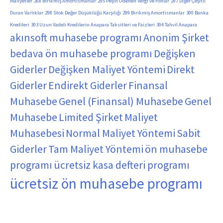
Maliyetler
268 Birikmiş Amortismanlar
295 Peşin Ödenen Vergi ve Fonlar
297 Diğer Çeşitli
Duran Varlıklar
298 Stok Değer Düşüklüğü Karşılığı
299 Birikmiş Amortismanlar
300 Banka
Kredileri
303 Uzun Vadeli Kredilerin Anapara Taksitleri ve Faizleri
304 Tahvil Anapara
akınsoft muhasebe programı
Anonim Şirket
bedava ön muhasebe programı
Değişken
Giderler
Değişken Maliyet Yöntemi
Direkt
Giderler
Endirekt Giderler
Finansal
Muhasebe
Genel (Finansal) Muhasebe
Genel
Muhasebe
Limited Şirket
Maliyet
Muhasebesi
Normal Maliyet Yöntemi
Sabit
Giderler
Tam Maliyet Yöntemi
ön muhasebe
programı
ücretsiz kasa defteri programı
ücretsiz ön muhasebe programı