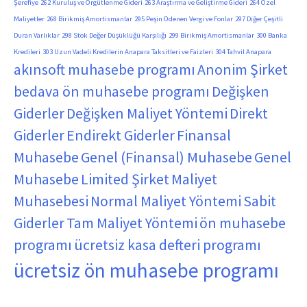
Şerefiye
262 Kuruluş ve Örgütlenme Gideri
263 Araştırma ve Geliştirme Gideri
264 Özel
Maliyetler
268 Birikmiş Amortismanlar
295 Peşin Ödenen Vergi ve Fonlar
297 Diğer Çeşitli
Duran Varlıklar
298 Stok Değer Düşüklüğü Karşılığı
299 Birikmiş Amortismanlar
300 Banka
Kredileri
303 Uzun Vadeli Kredilerin Anapara Taksitleri ve Faizleri
304 Tahvil Anapara
akınsoft muhasebe programı
Anonim Şirket
bedava ön muhasebe programı
Değişken
Giderler
Değişken Maliyet Yöntemi
Direkt
Giderler
Endirekt Giderler
Finansal
Muhasebe
Genel (Finansal) Muhasebe
Genel
Muhasebe
Limited Şirket
Maliyet
Muhasebesi
Normal Maliyet Yöntemi
Sabit
Giderler
Tam Maliyet Yöntemi
ön muhasebe
programı
ücretsiz kasa defteri programı
ücretsiz ön muhasebe programı