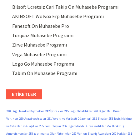
Bilsoft Ücretsiz Cari Takip Ön Muhasebe Programı
AKINSOFT Wolvox Erp Muhasebe Programı
Fenesoft Ön Muhasebe Pro
Turquaz Muhasebe Programı
Zirve Muhasebe Programı
Vega Muhasebe Programı
Logo Go Muhasebe Programı
Tabim Ön Muhasebe Programı
ETIKETLER
240 Bağlı Menkul Kıymetler
242 İştirakler
245 Bağlı Ortaklıklar
248 Diğer Mali Duran
Varlıklar
250 Arazi ve Arsalar
251 Yeraltı ve Yerüstü Düzenleri
252 Binalar
253 Tesis Makine
ve Cihazlar
254 Taşıtlar
255 Demirbaşlar
256 Diğer Maddi Duran Varlıklar
257 Birikmiş
Amortismanlar
258 Yapılmakta Olan Yatırımlar
259 Verilen Sipariş Avansları
260 Haklar
261