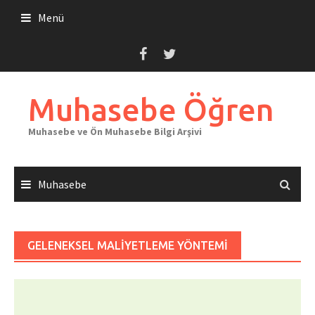
Skip
Menü
to
content
Muhasebe Öğren
Muhasebe ve Ön Muhasebe Bilgi Arşivi
Muhasebe
GELENEKSEL MALIYETLEME YÖNTEMI