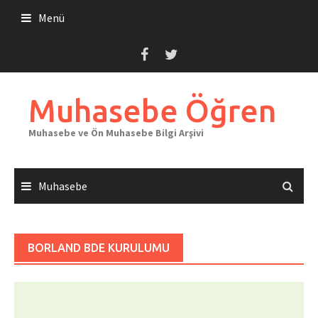
Skip
Menü
to
content
Muhasebe Öğren
Muhasebe ve Ön Muhasebe Bilgi Arşivi
Muhasebe
BORLAND BDE KURULUMU