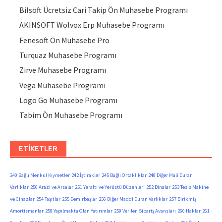
Bilsoft Ücretsiz Cari Takip Ön Muhasebe Programı
AKINSOFT Wolvox Erp Muhasebe Programı
Fenesoft Ön Muhasebe Pro
Turquaz Muhasebe Programı
Zirve Muhasebe Programı
Vega Muhasebe Programı
Logo Go Muhasebe Programı
Tabim Ön Muhasebe Programı
ETIKETLER
240 Bağlı Menkul Kıymetler
242 İştirakler
245 Bağlı Ortaklıklar
248 Diğer Mali Duran
Varlıklar
250 Arazi ve Arsalar
251 Yeraltı ve Yerüstü Düzenleri
252 Binalar
253 Tesis Makine
ve Cihazlar
254 Taşıtlar
255 Demirbaşlar
256 Diğer Maddi Duran Varlıklar
257 Birikmiş
Amortismanlar
258 Yapılmakta Olan Yatırımlar
259 Verilen Sipariş Avansları
260 Haklar
261