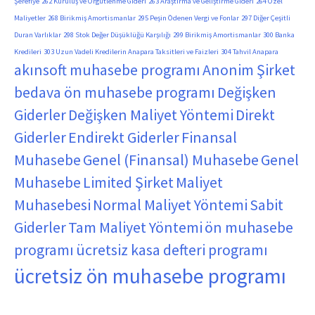
Şerefiye
262 Kuruluş ve Örgütlenme Gideri
263 Araştırma ve Geliştirme Gideri
264 Özel
Maliyetler
268 Birikmiş Amortismanlar
295 Peşin Ödenen Vergi ve Fonlar
297 Diğer Çeşitli
Duran Varlıklar
298 Stok Değer Düşüklüğü Karşılığı
299 Birikmiş Amortismanlar
300 Banka
Kredileri
303 Uzun Vadeli Kredilerin Anapara Taksitleri ve Faizleri
304 Tahvil Anapara
akınsoft muhasebe programı
Anonim Şirket
bedava ön muhasebe programı
Değişken
Giderler
Değişken Maliyet Yöntemi
Direkt
Giderler
Endirekt Giderler
Finansal
Muhasebe
Genel (Finansal) Muhasebe
Genel
Muhasebe
Limited Şirket
Maliyet
Muhasebesi
Normal Maliyet Yöntemi
Sabit
Giderler
Tam Maliyet Yöntemi
ön muhasebe
programı
ücretsiz kasa defteri programı
ücretsiz ön muhasebe programı