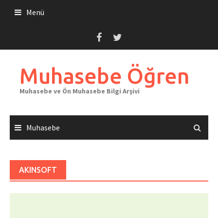
Skip
Menü
to
content
Muhasebe Öğren
Muhasebe ve Ön Muhasebe Bilgi Arşivi
Muhasebe
AKINSOFT