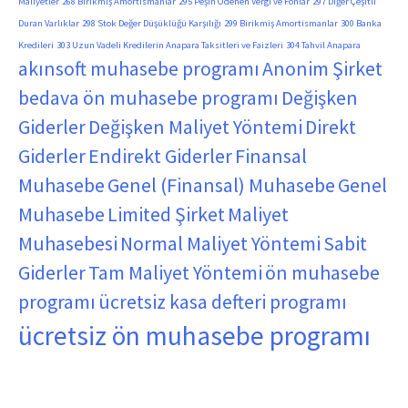
Maliyetler
268 Birikmiş Amortismanlar
295 Peşin Ödenen Vergi ve Fonlar
297 Diğer Çeşitli
Duran Varlıklar
298 Stok Değer Düşüklüğü Karşılığı
299 Birikmiş Amortismanlar
300 Banka
Kredileri
303 Uzun Vadeli Kredilerin Anapara Taksitleri ve Faizleri
304 Tahvil Anapara
akınsoft muhasebe programı
Anonim Şirket
bedava ön muhasebe programı
Değişken
Giderler
Değişken Maliyet Yöntemi
Direkt
Giderler
Endirekt Giderler
Finansal
Muhasebe
Genel (Finansal) Muhasebe
Genel
Muhasebe
Limited Şirket
Maliyet
Muhasebesi
Normal Maliyet Yöntemi
Sabit
Giderler
Tam Maliyet Yöntemi
ön muhasebe
programı
ücretsiz kasa defteri programı
ücretsiz ön muhasebe programı