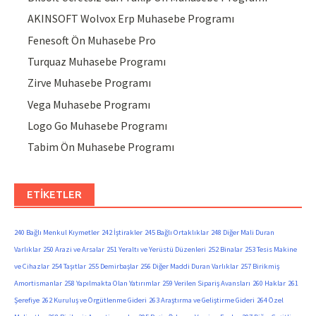
AKINSOFT Wolvox Erp Muhasebe Programı
Fenesoft Ön Muhasebe Pro
Turquaz Muhasebe Programı
Zirve Muhasebe Programı
Vega Muhasebe Programı
Logo Go Muhasebe Programı
Tabim Ön Muhasebe Programı
ETIKETLER
240 Bağlı Menkul Kıymetler
242 İştirakler
245 Bağlı Ortaklıklar
248 Diğer Mali Duran
Varlıklar
250 Arazi ve Arsalar
251 Yeraltı ve Yerüstü Düzenleri
252 Binalar
253 Tesis Makine
ve Cihazlar
254 Taşıtlar
255 Demirbaşlar
256 Diğer Maddi Duran Varlıklar
257 Birikmiş
Amortismanlar
258 Yapılmakta Olan Yatırımlar
259 Verilen Sipariş Avansları
260 Haklar
261
Şerefiye
262 Kuruluş ve Örgütlenme Gideri
263 Araştırma ve Geliştirme Gideri
264 Özel