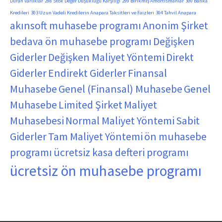
Duran Varlıklar
298 Stok Değer Düşüklüğü Karşılığı
299 Birikmiş Amortismanlar
300 Banka
Kredileri
303 Uzun Vadeli Kredilerin Anapara Taksitleri ve Faizleri
304 Tahvil Anapara
akınsoft muhasebe programı
Anonim Şirket
bedava ön muhasebe programı
Değişken
Giderler
Değişken Maliyet Yöntemi
Direkt
Giderler
Endirekt Giderler
Finansal
Muhasebe
Genel (Finansal) Muhasebe
Genel
Muhasebe
Limited Şirket
Maliyet
Muhasebesi
Normal Maliyet Yöntemi
Sabit
Giderler
Tam Maliyet Yöntemi
ön muhasebe
programı
ücretsiz kasa defteri programı
ücretsiz ön muhasebe programı