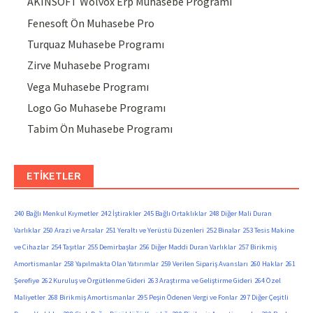
AKINSOFT Wolvox Erp Muhasebe Programı
Fenesoft Ön Muhasebe Pro
Turquaz Muhasebe Programı
Zirve Muhasebe Programı
Vega Muhasebe Programı
Logo Go Muhasebe Programı
Tabim Ön Muhasebe Programı
ETIKETLER
240 Bağlı Menkul Kıymetler
242 İştirakler
245 Bağlı Ortaklıklar
248 Diğer Mali Duran
Varlıklar
250 Arazi ve Arsalar
251 Yeraltı ve Yerüstü Düzenleri
252 Binalar
253 Tesis Makine
ve Cihazlar
254 Taşıtlar
255 Demirbaşlar
256 Diğer Maddi Duran Varlıklar
257 Birikmiş
Amortismanlar
258 Yapılmakta Olan Yatırımlar
259 Verilen Sipariş Avansları
260 Haklar
261
Şerefiye
262 Kuruluş ve Örgütlenme Gideri
263 Araştırma ve Geliştirme Gideri
264 Özel
Maliyetler
268 Birikmiş Amortismanlar
295 Peşin Ödenen Vergi ve Fonlar
297 Diğer Çeşitli