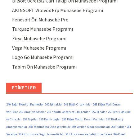
Bilsoft Ücretsiz Cari Takip Ön Muhasebe Programı
AKINSOFT Wolvox Erp Muhasebe Programı
Fenesoft Ön Muhasebe Pro
Turquaz Muhasebe Programı
Zirve Muhasebe Programı
Vega Muhasebe Programı
Logo Go Muhasebe Programı
Tabim Ön Muhasebe Programı
ETIKETLER
240 Bağlı Menkul Kıymetler
242 İştirakler
245 Bağlı Ortaklıklar
248 Diğer Mali Duran
Varlıklar
250 Arazi ve Arsalar
251 Yeraltı ve Yerüstü Düzenleri
252 Binalar
253 Tesis Makine
ve Cihazlar
254 Taşıtlar
255 Demirbaşlar
256 Diğer Maddi Duran Varlıklar
257 Birikmiş
Amortismanlar
258 Yapılmakta Olan Yatırımlar
259 Verilen Sipariş Avansları
260 Haklar
261
Şerefiye
262 Kuruluş ve Örgütlenme Gideri
263 Araştırma ve Geliştirme Gideri
264 Özel