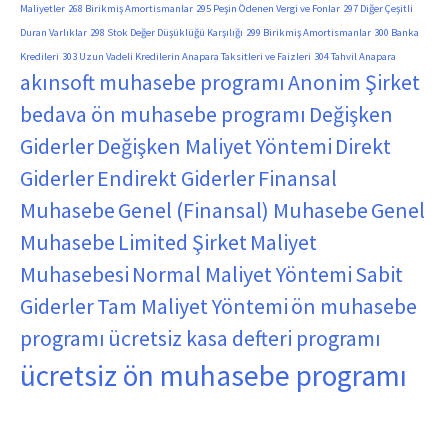
Maliyetler
268 Birikmiş Amortismanlar
295 Peşin Ödenen Vergi ve Fonlar
297 Diğer Çeşitli
Duran Varlıklar
298 Stok Değer Düşüklüğü Karşılığı
299 Birikmiş Amortismanlar
300 Banka
Kredileri
303 Uzun Vadeli Kredilerin Anapara Taksitleri ve Faizleri
304 Tahvil Anapara
akınsoft muhasebe programı
Anonim Şirket
bedava ön muhasebe programı
Değişken
Giderler
Değişken Maliyet Yöntemi
Direkt
Giderler
Endirekt Giderler
Finansal
Muhasebe
Genel (Finansal) Muhasebe
Genel
Muhasebe
Limited Şirket
Maliyet
Muhasebesi
Normal Maliyet Yöntemi
Sabit
Giderler
Tam Maliyet Yöntemi
ön muhasebe
programı
ücretsiz kasa defteri programı
ücretsiz ön muhasebe programı