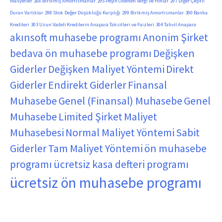
Maliyetler
268 Birikmiş Amortismanlar
295 Peşin Ödenen Vergi ve Fonlar
297 Diğer Çeşitli
Duran Varlıklar
298 Stok Değer Düşüklüğü Karşılığı
299 Birikmiş Amortismanlar
300 Banka
Kredileri
303 Uzun Vadeli Kredilerin Anapara Taksitleri ve Faizleri
304 Tahvil Anapara
akınsoft muhasebe programı
Anonim Şirket
bedava ön muhasebe programı
Değişken
Giderler
Değişken Maliyet Yöntemi
Direkt
Giderler
Endirekt Giderler
Finansal
Muhasebe
Genel (Finansal) Muhasebe
Genel
Muhasebe
Limited Şirket
Maliyet
Muhasebesi
Normal Maliyet Yöntemi
Sabit
Giderler
Tam Maliyet Yöntemi
ön muhasebe
programı
ücretsiz kasa defteri programı
ücretsiz ön muhasebe programı