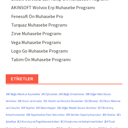
AKINSOFT Wolvox Erp Muhasebe Programı
Fenesoft Ön Muhasebe Pro
Turquaz Muhasebe Programı
Zirve Muhasebe Programı
Vega Muhasebe Programı
Logo Go Muhasebe Programı
Tabim Ön Muhasebe Programı
ETIKETLER
240 Bağlı Menkul Kıymetler
242 İştirakler
245 Bağlı Ortaklıklar
248 Diğer Mali Duran
Varlıklar
250 Arazi ve Arsalar
251 Yeraltı ve Yerüstü Düzenleri
252 Binalar
253 Tesis Makine
ve Cihazlar
254 Taşıtlar
255 Demirbaşlar
256 Diğer Maddi Duran Varlıklar
257 Birikmiş
Amortismanlar
258 Yapılmakta Olan Yatırımlar
259 Verilen Sipariş Avansları
260 Haklar
261
Şerefiye
262 Kuruluş ve Örgütlenme Gideri
263 Araştırma ve Geliştirme Gideri
264 Özel