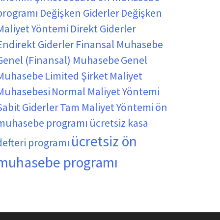
programı
Değişken Giderler
Değişken
Maliyet Yöntemi
Direkt Giderler
Endirekt Giderler
Finansal Muhasebe
Genel (Finansal) Muhasebe
Genel
Muhasebe
Limited Şirket
Maliyet
Muhasebesi
Normal Maliyet Yöntemi
Sabit Giderler
Tam Maliyet Yöntemi
ön
muhasebe programı
ücretsiz kasa
ücretsiz ön
defteri programı
muhasebe programı