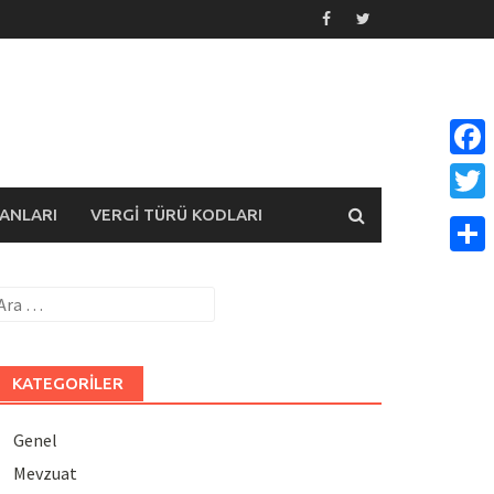
Face
ANLARI
VERGI TÜRÜ KODLARI
Twitt
Payla
rama:
KATEGORILER
Genel
Mevzuat