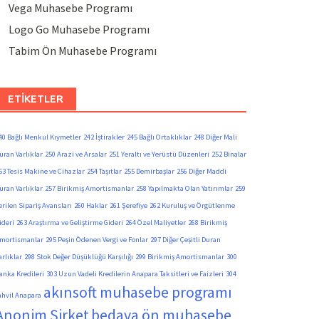
Vega Muhasebe Programı
Logo Go Muhasebe Programı
Tabim Ön Muhasebe Programı
ETIKETLER
40 Bağlı Menkul Kıymetler
242 İştirakler
245 Bağlı Ortaklıklar
248 Diğer Mali
uran Varlıklar
250 Arazi ve Arsalar
251 Yeraltı ve Yerüstü Düzenleri
252 Binalar
53 Tesis Makine ve Cihazlar
254 Taşıtlar
255 Demirbaşlar
256 Diğer Maddi
uran Varlıklar
257 Birikmiş Amortismanlar
258 Yapılmakta Olan Yatırımlar
259
erilen Sipariş Avansları
260 Haklar
261 Şerefiye
262 Kuruluş ve Örgütlenme
ideri
263 Araştırma ve Geliştirme Gideri
264 Özel Maliyetler
268 Birikmiş
mortismanlar
295 Peşin Ödenen Vergi ve Fonlar
297 Diğer Çeşitli Duran
arlıklar
298 Stok Değer Düşüklüğü Karşılığı
299 Birikmiş Amortismanlar
300
anka Kredileri
303 Uzun Vadeli Kredilerin Anapara Taksitleri ve Faizleri
304
akınsoft muhasebe programı
ahvil Anapara
Anonim Şirket
bedava ön muhasebe