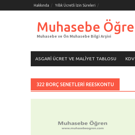
Skip
Hakkında
Yıllık Ücretli İzin Süreleri
to
content
Muhasebe Öğre
Muhasebe ve Ön Muhasebe Bilgi Arşivi
ASGARI ÜCRET VE MALIYET TABLOSU
KDV
322 BORÇ SENETLERI REESKONTU