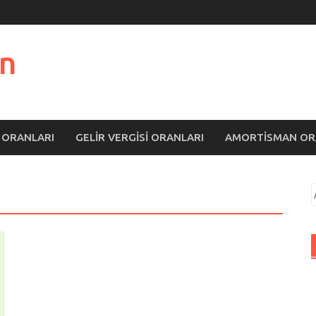
n
 ORANLARI
GELIR VERGISI ORANLARI
AMORTISMAN OR
A