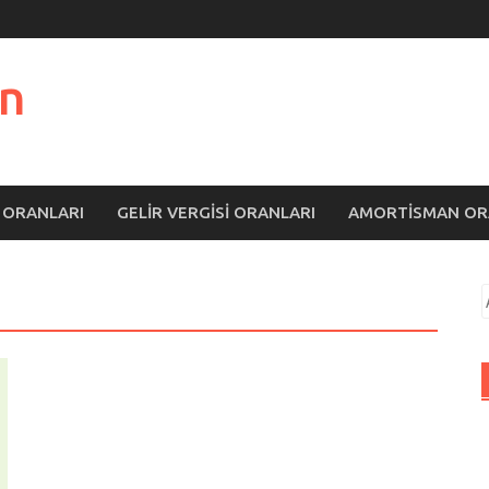
n
 ORANLARI
GELIR VERGISI ORANLARI
AMORTISMAN OR
A