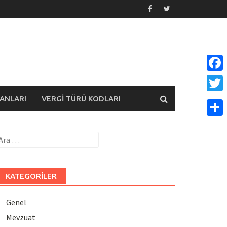
Face
ANLARI
VERGI TÜRÜ KODLARI
Twitt
Payla
rama:
KATEGORILER
Genel
Mevzuat