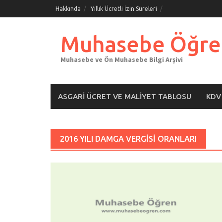
Skip
Hakkında
Yıllık Ücretli İzin Süreleri
to
content
Muhasebe Öğre
Muhasebe ve Ön Muhasebe Bilgi Arşivi
ASGARI ÜCRET VE MALIYET TABLOSU
KDV
2016 YILI DAMGA VERGISI ORANLARI