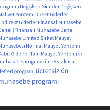
programı
Değişken Giderler
Değişken
Maliyet Yöntemi
Direkt Giderler
Endirekt Giderler
Finansal Muhasebe
Genel (Finansal) Muhasebe
Genel
Muhasebe
Limited Şirket
Maliyet
Muhasebesi
Normal Maliyet Yöntemi
Sabit Giderler
Tam Maliyet Yöntemi
ön
muhasebe programı
ücretsiz kasa
ücretsiz ön
defteri programı
muhasebe programı