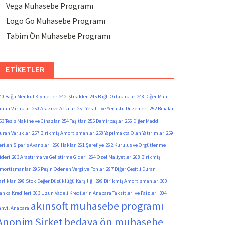
Vega Muhasebe Programı
Logo Go Muhasebe Programı
Tabim Ön Muhasebe Programı
ETIKETLER
40 Bağlı Menkul Kıymetler
242 İştirakler
245 Bağlı Ortaklıklar
248 Diğer Mali
uran Varlıklar
250 Arazi ve Arsalar
251 Yeraltı ve Yerüstü Düzenleri
252 Binalar
53 Tesis Makine ve Cihazlar
254 Taşıtlar
255 Demirbaşlar
256 Diğer Maddi
uran Varlıklar
257 Birikmiş Amortismanlar
258 Yapılmakta Olan Yatırımlar
259
erilen Sipariş Avansları
260 Haklar
261 Şerefiye
262 Kuruluş ve Örgütlenme
ideri
263 Araştırma ve Geliştirme Gideri
264 Özel Maliyetler
268 Birikmiş
mortismanlar
295 Peşin Ödenen Vergi ve Fonlar
297 Diğer Çeşitli Duran
arlıklar
298 Stok Değer Düşüklüğü Karşılığı
299 Birikmiş Amortismanlar
300
anka Kredileri
303 Uzun Vadeli Kredilerin Anapara Taksitleri ve Faizleri
304
akınsoft muhasebe programı
ahvil Anapara
Anonim Şirket
bedava ön muhasebe