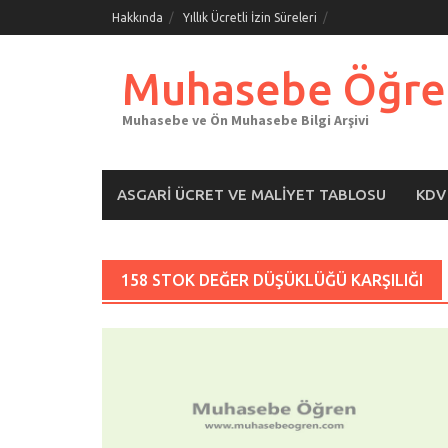
Skip
Hakkında
Yıllık Ücretli İzin Süreleri
to
content
Muhasebe Öğre
Muhasebe ve Ön Muhasebe Bilgi Arşivi
ASGARI ÜCRET VE MALIYET TABLOSU
KDV
158 STOK DEĞER DÜŞÜKLÜĞÜ KARŞILIĞI