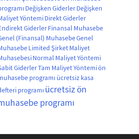
programı
Değişken Giderler
Değişken
Maliyet Yöntemi
Direkt Giderler
Endirekt Giderler
Finansal Muhasebe
Genel (Finansal) Muhasebe
Genel
Muhasebe
Limited Şirket
Maliyet
Muhasebesi
Normal Maliyet Yöntemi
Sabit Giderler
Tam Maliyet Yöntemi
ön
muhasebe programı
ücretsiz kasa
ücretsiz ön
defteri programı
muhasebe programı