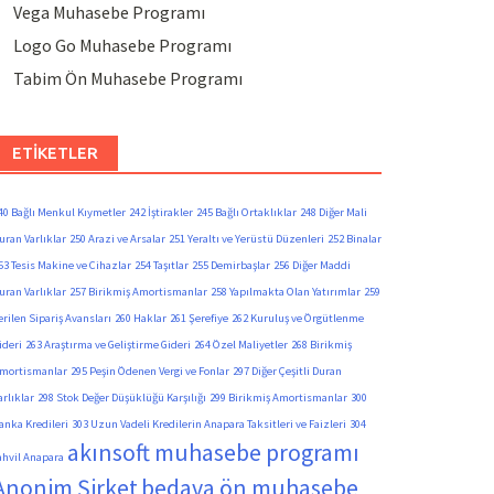
Vega Muhasebe Programı
Logo Go Muhasebe Programı
Tabim Ön Muhasebe Programı
ETIKETLER
40 Bağlı Menkul Kıymetler
242 İştirakler
245 Bağlı Ortaklıklar
248 Diğer Mali
uran Varlıklar
250 Arazi ve Arsalar
251 Yeraltı ve Yerüstü Düzenleri
252 Binalar
53 Tesis Makine ve Cihazlar
254 Taşıtlar
255 Demirbaşlar
256 Diğer Maddi
uran Varlıklar
257 Birikmiş Amortismanlar
258 Yapılmakta Olan Yatırımlar
259
erilen Sipariş Avansları
260 Haklar
261 Şerefiye
262 Kuruluş ve Örgütlenme
ideri
263 Araştırma ve Geliştirme Gideri
264 Özel Maliyetler
268 Birikmiş
mortismanlar
295 Peşin Ödenen Vergi ve Fonlar
297 Diğer Çeşitli Duran
arlıklar
298 Stok Değer Düşüklüğü Karşılığı
299 Birikmiş Amortismanlar
300
anka Kredileri
303 Uzun Vadeli Kredilerin Anapara Taksitleri ve Faizleri
304
akınsoft muhasebe programı
ahvil Anapara
Anonim Şirket
bedava ön muhasebe