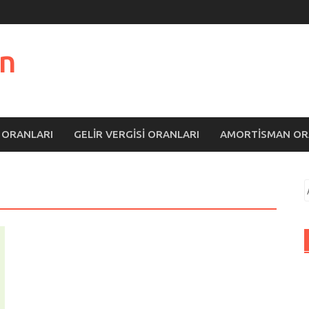
n
 ORANLARI
GELIR VERGISI ORANLARI
AMORTISMAN OR
A