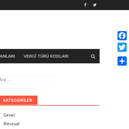
Face
ANLARI
VERGI TÜRÜ KODLARI
Twitt
Payla
rama:
KATEGORILER
Genel
Mevzuat