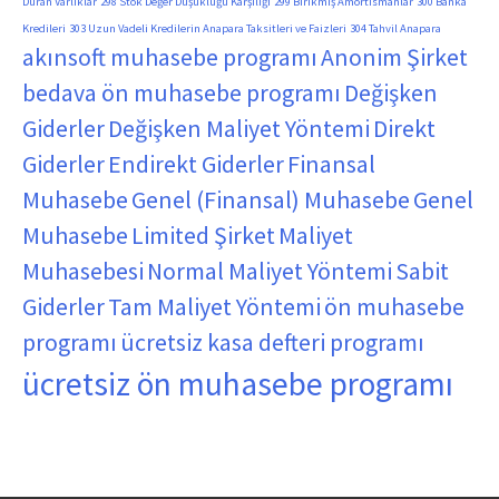
Duran Varlıklar
298 Stok Değer Düşüklüğü Karşılığı
299 Birikmiş Amortismanlar
300 Banka
Kredileri
303 Uzun Vadeli Kredilerin Anapara Taksitleri ve Faizleri
304 Tahvil Anapara
akınsoft muhasebe programı
Anonim Şirket
bedava ön muhasebe programı
Değişken
Giderler
Değişken Maliyet Yöntemi
Direkt
Giderler
Endirekt Giderler
Finansal
Muhasebe
Genel (Finansal) Muhasebe
Genel
Muhasebe
Limited Şirket
Maliyet
Muhasebesi
Normal Maliyet Yöntemi
Sabit
Giderler
Tam Maliyet Yöntemi
ön muhasebe
programı
ücretsiz kasa defteri programı
ücretsiz ön muhasebe programı