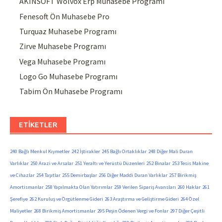
AKINSOFT Wolvox Erp Muhasebe Programı
Fenesoft Ön Muhasebe Pro
Turquaz Muhasebe Programı
Zirve Muhasebe Programı
Vega Muhasebe Programı
Logo Go Muhasebe Programı
Tabim Ön Muhasebe Programı
ETIKETLER
240 Bağlı Menkul Kıymetler
242 İştirakler
245 Bağlı Ortaklıklar
248 Diğer Mali Duran
Varlıklar
250 Arazi ve Arsalar
251 Yeraltı ve Yerüstü Düzenleri
252 Binalar
253 Tesis Makine
ve Cihazlar
254 Taşıtlar
255 Demirbaşlar
256 Diğer Maddi Duran Varlıklar
257 Birikmiş
Amortismanlar
258 Yapılmakta Olan Yatırımlar
259 Verilen Sipariş Avansları
260 Haklar
261
Şerefiye
262 Kuruluş ve Örgütlenme Gideri
263 Araştırma ve Geliştirme Gideri
264 Özel
Maliyetler
268 Birikmiş Amortismanlar
295 Peşin Ödenen Vergi ve Fonlar
297 Diğer Çeşitli