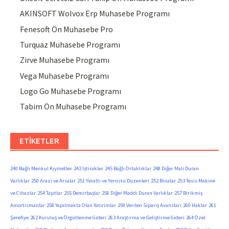
AKINSOFT Wolvox Erp Muhasebe Programı
Fenesoft Ön Muhasebe Pro
Turquaz Muhasebe Programı
Zirve Muhasebe Programı
Vega Muhasebe Programı
Logo Go Muhasebe Programı
Tabim Ön Muhasebe Programı
ETIKETLER
240 Bağlı Menkul Kıymetler
242 İştirakler
245 Bağlı Ortaklıklar
248 Diğer Mali Duran
Varlıklar
250 Arazi ve Arsalar
251 Yeraltı ve Yerüstü Düzenleri
252 Binalar
253 Tesis Makine
ve Cihazlar
254 Taşıtlar
255 Demirbaşlar
256 Diğer Maddi Duran Varlıklar
257 Birikmiş
Amortismanlar
258 Yapılmakta Olan Yatırımlar
259 Verilen Sipariş Avansları
260 Haklar
261
Şerefiye
262 Kuruluş ve Örgütlenme Gideri
263 Araştırma ve Geliştirme Gideri
264 Özel