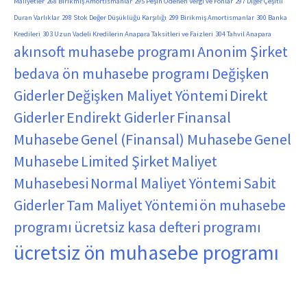
Maliyetler
268 Birikmiş Amortismanlar
295 Peşin Ödenen Vergi ve Fonlar
297 Diğer Çeşitli
Duran Varlıklar
298 Stok Değer Düşüklüğü Karşılığı
299 Birikmiş Amortismanlar
300 Banka
Kredileri
303 Uzun Vadeli Kredilerin Anapara Taksitleri ve Faizleri
304 Tahvil Anapara
akınsoft muhasebe programı
Anonim Şirket
bedava ön muhasebe programı
Değişken
Giderler
Değişken Maliyet Yöntemi
Direkt
Giderler
Endirekt Giderler
Finansal
Muhasebe
Genel (Finansal) Muhasebe
Genel
Muhasebe
Limited Şirket
Maliyet
Muhasebesi
Normal Maliyet Yöntemi
Sabit
Giderler
Tam Maliyet Yöntemi
ön muhasebe
programı
ücretsiz kasa defteri programı
ücretsiz ön muhasebe programı